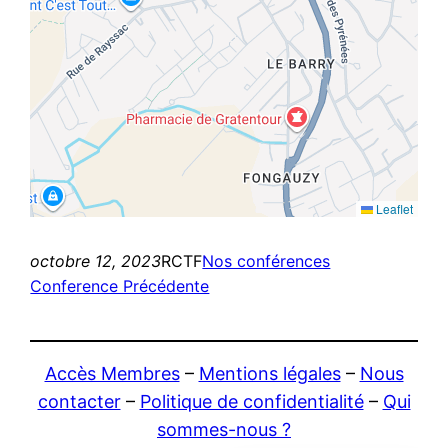
Leaflet
octobre 12, 2023
RCTF
Nos conférences
Conference Précédente
Accès Membres
–
Mentions légales
–
Nous
contacter
–
Politique de confidentialité
–
Qui
sommes-nous ?