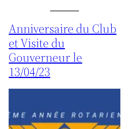
Anniversaire du Club
et Visite du
Gouverneur le
13/04/23